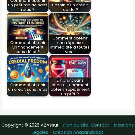
Comment obtenir
un prêt rapide sans
Besoin d'un crédit
refus ?
rapide ?
Comment obtenir
Comment obtenir
une réponse
un financement
immédiate à toutes
sans délai ?
vos…
Emprunt sans
Comment obtenir
attente : comment
un crédit sans refus
obtenir rapidement
?
un prêt ?
Copyright © 2026 AZAssur -
Plan du site
-
Contact
-
Mentions
Légales
-
Création Anaxandridas