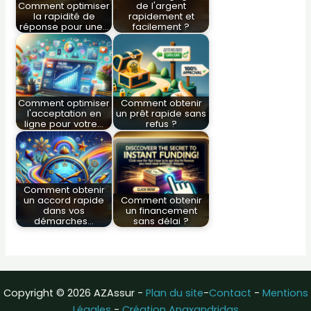
Comment optimiser
de l'argent
la rapidité de
rapidement et
réponse pour une…
facilement ?
Comment optimiser
Comment obtenir
l'acceptation en
un prêt rapide sans
ligne pour votre…
refus ?
Comment obtenir
un accord rapide
Comment obtenir
dans vos
un financement
démarches…
sans délai ?
Copyright © 2026 AZAssur -
Plan du site
-
Contact
-
Mentions
Légales
-
Création Anaxandridas