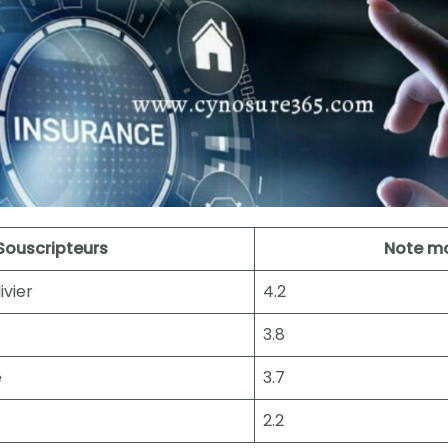
Souscripteurs
Note m
ivier
4.2
3.8
e
3.7
2.2