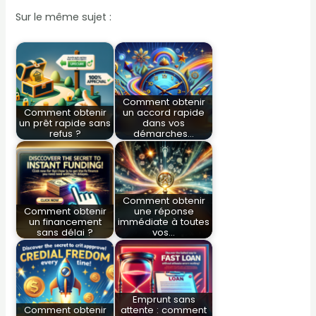
Sur le même sujet :
Comment obtenir
Comment obtenir
un accord rapide
un prêt rapide sans
dans vos
refus ?
démarches…
Comment obtenir
Comment obtenir
une réponse
un financement
immédiate à toutes
sans délai ?
vos…
Emprunt sans
Comment obtenir
attente : comment